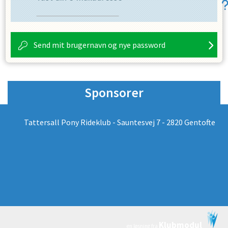
Send mit brugernavn og nye password
Sponsorer
Tattersall Pony Rideklub - Sauntesvej 7 - 2820 Gentofte
Klubmodul
en løsning fra