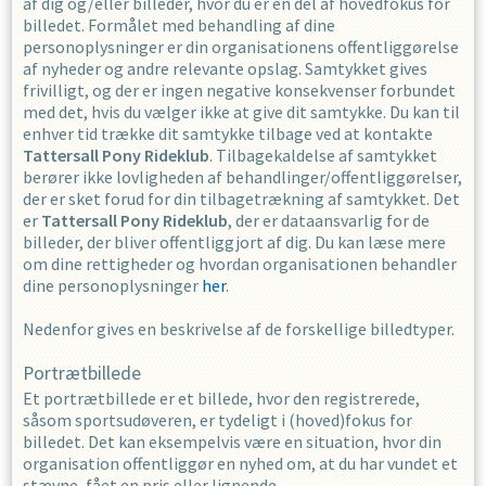
af dig og/eller billeder, hvor du er en del af hovedfokus for
billedet. Formålet med behandling af dine
personoplysninger er din organisationens offentliggørelse
af nyheder og andre relevante opslag. Samtykket gives
frivilligt, og der er ingen negative konsekvenser forbundet
med det, hvis du vælger ikke at give dit samtykke. Du kan til
enhver tid trække dit samtykke tilbage ved at kontakte
Tattersall Pony Rideklub
. Tilbagekaldelse af samtykket
berører ikke lovligheden af behandlinger/offentliggørelser,
der er sket forud for din tilbagetrækning af samtykket. Det
er
Tattersall Pony Rideklub
, der er dataansvarlig for de
billeder, der bliver offentliggjort af dig. Du kan læse mere
om dine rettigheder og hvordan organisationen behandler
dine personoplysninger
her
.
Nedenfor gives en beskrivelse af de forskellige billedtyper.
Portrætbillede
Et portrætbillede er et billede, hvor den registrerede,
såsom sportsudøveren, er tydeligt i (hoved)fokus for
billedet. Det kan eksempelvis være en situation, hvor din
organisation offentliggør en nyhed om, at du har vundet et
stævne, fået en pris eller lignende.